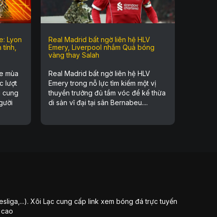
e: Lyon
Real Madrid bất ngờ liên hệ HLV
 tính,
Emery, Liverpool nhắm Quả bóng
vàng thay Salah
e mùa
Real Madrid bất ngờ liên hệ HLV
c lượt
Emery trong nỗ lực tìm kiếm một vị
g cung
thuyền trưởng đủ tầm vóc để kế thừa
gười
di sản vĩ đại tại sân Bernabeu....
sliga,...). Xôi Lạc cung cấp link xem bóng đá trực tuyến
 cao