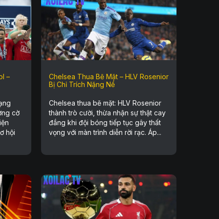
l –
Chelsea Thua Bẽ Mặt – HLV Rosenior
Bị Chỉ Trích Nặng Nề
ạng
Chelsea thua bẽ mặt: HLV Rosenior
ơng cờ
thành trò cười, thừa nhận sự thật cay
iện
đắng khi đội bóng tiếp tục gây thất
ơ hội
vọng với màn trình diễn rời rạc. Áp...