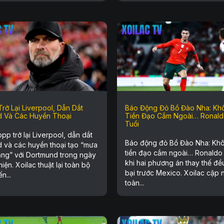
rở Lại Liverpool, Dẫn Dắt
Báo Động Đỏ Bồ Đào Nha: Kh
d Và Các Huyền Thoại
Tiền Đạo Cắm Ngoài… Ronald
Tuổi
pp trở lại Liverpool, dẫn dắt
Báo động đỏ Bồ Đào Nha: Kh
d và các huyền thoại tạo “mưa
tiền đạo cắm ngoài… Ronaldo 
ắng” với Dortmund trong ngày
khi hai phương án thay thế đều
thiện. Xoilac thuật lại toàn bộ
bại trước Mexico. Xoilac cập 
n...
toàn...