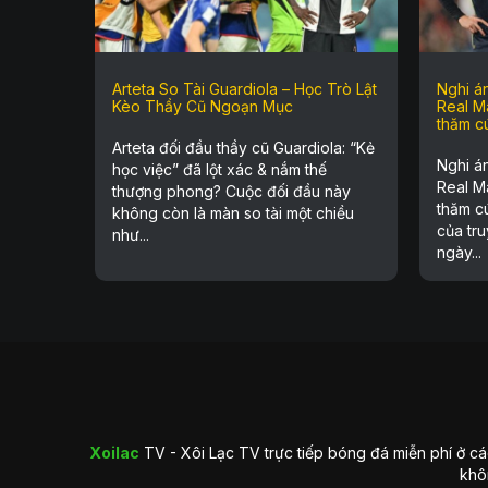
Arteta So Tài Guardiola – Học Trò Lật
Nghi án
Kèo Thầy Cũ Ngoạn Mục
Real M
thăm c
Arteta đối đầu thầy cũ Guardiola: “Kẻ
Nghi án
học việc” đã lột xác & nắm thế
Real M
thượng phong? Cuộc đối đầu này
thăm cú
không còn là màn so tài một chiều
của tr
như...
ngày...
Xoilac
TV - Xôi Lạc TV trực tiếp bóng đá miễn phí ở các
khô