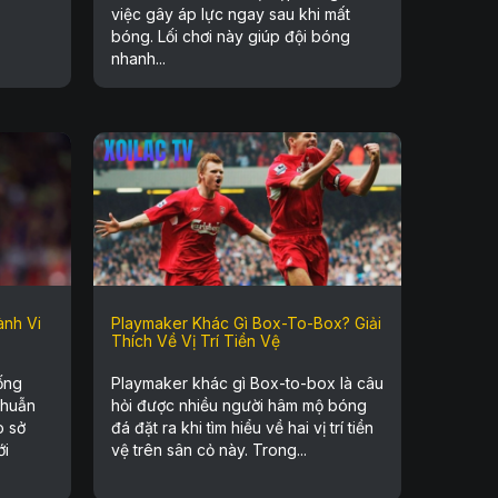
việc gây áp lực ngay sau khi mất
bóng. Lối chơi này giúp đội bóng
nhanh...
ành Vi
Playmaker Khác Gì Box-To-Box? Giải
Thích Về Vị Trí Tiền Vệ
ống
Playmaker khác gì Box-to-box là câu
thuẫn
hỏi được nhiều người hâm mộ bóng
o sở
đá đặt ra khi tìm hiểu về hai vị trí tiền
ới
vệ trên sân cỏ này. Trong...