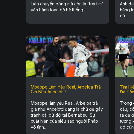
luân chuyển bóng mà còn là “trái tim”
Anh đa
vận hành toàn bộ hệ thống...
hàng lo
dù...
Mbappe Làm Yếu Real, Arbeloa Trả
Tìm Hiể
Giá Như Ancelotti?
Đá Tổn
Mbappe làm yếu Real, Arbeloa trả
Trong 
giá như Ancelotti đang là chủ đề gây
cầu, c
tranh cãi dữ dội tại Bernabeu. Sự
ra để đ
xuất hiện của siêu sao người Pháp
tương 
vô tình...
đó cũng