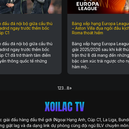
 đấu đá nội bộ giữa cầu thủ
Bảng xếp hạng Europa Leagu
adrid ngay trước thềm bốc
– Aston Villa đua ngôi đầu kịch
úp C1
Roma thoát hiểm
 đấu đá nội bộ giữa cầu thủ
Bảng xếp hạng Europa Leagu
adrid ngay trước thềm bốc
giải 2025/2026 sau khi kết thú
p C1 đã trở thành tâm điểm
trận thứ 8 đã mang đến nhữn
uyền thông quốc tế những
bậc cảm xúc trái ngược cho n
hâm mộ...
1
2
3
…
8
»
 giải đấu hàng đầu thế giới (Ngoại Hạng Anh, Cúp C1, La Liga, Bunde
ng giật lag và đa dạng link dự phòng cùng đội ngũ BLV chuyên môn