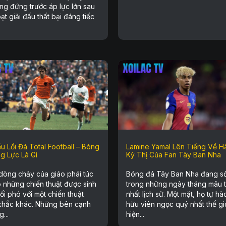
ng đứng trước áp lực lớn sau
ạt giải đấu thất bại đáng tiếc
u Lối Đá Total Football – Bóng
Lamine Yamal Lên Tiếng Về H
g Lực Là Gì
Kỳ Thị Của Fan Tây Ban Nha
dòng chảy của giáo phái túc
Bóng đá Tây Ban Nha đang s
ó những chiến thuật được sinh
trong những ngày tháng mâu 
ối phó với một chiến thuật
nhất lịch sử. Một mặt, họ tự hà
khắc khác. Những bên cạnh
hữu viên ngọc quý nhất thế gi
...
hiện...