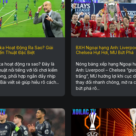
aka Hoạt Động Ra Sao? Giải
BXH Ngoại hạng Anh: Liverpoo
ến Thuật Đặc Biệt
Chelsea Hụt Hơi, MU Bứt Phá
ka hoạt động ra sao? Đây là
Nóng bảng xếp hạng Ngoại h
huật nổi tiếng với lối chơi kiểm
Anh: Liverpool – Chelsea “giư
óng, phối hợp ngắn đầy nhịp
trắng”, MU hưởng lợi khi cục d
Bài viết sẽ giúp hiểu rõ cách...
thay đổi nhanh chóng, mở ra c
bứt phá rõ...