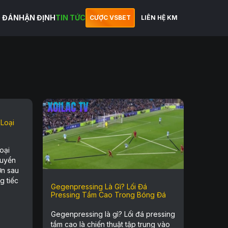
 ĐÁ
NHẬN ĐỊNH
TIN TỨC
CƯỢC VSBET
LIÊN HỆ KM
Loại
oại
tuyển
ớn sau
g tiếc
Gegenpressing Là Gì? Lối Đá
Pressing Tầm Cao Trong Bóng Đá
Gegenpressing là gì? Lối đá pressing
tầm cao là chiến thuật tập trung vào