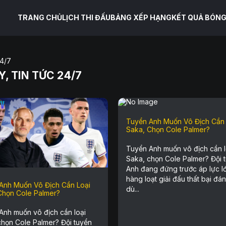
TRANG CHỦ
LỊCH THI ĐẤU
BẢNG XẾP HẠNG
KẾT QUẢ BÓNG
24/7
, TIN TỨC 24/7
Tuyển Anh Muốn Vô Địch Cần 
Saka, Chọn Cole Palmer?
Tuyển Anh muốn vô địch cần l
Saka, chọn Cole Palmer? Đội 
Anh đang đứng trước áp lực l
hàng loạt giải đấu thất bại đán
Anh Muốn Vô Địch Cần Loại
dù...
Chọn Cole Palmer?
Anh muốn vô địch cần loại
chọn Cole Palmer? Đội tuyển