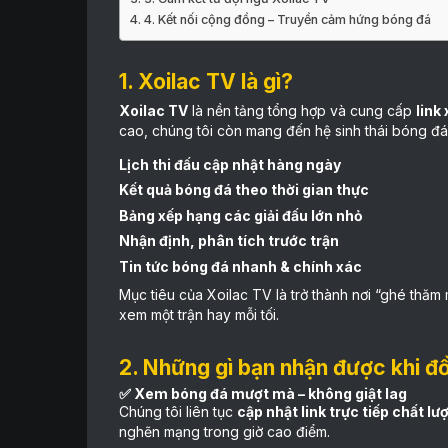
4. Kết nối cộng đồng – Truyền cảm hứng bóng đá
1. Xoilac TV là gì?
Xoilac TV
là nền tảng tổng hợp và cung cấp
link
cao, chúng tôi còn mang đến hệ sinh thái bóng đ
Lịch thi đấu cập nhật hàng ngày
Kết quả bóng đá theo thời gian thực
Bảng xếp hạng các giải đấu lớn nhỏ
Nhận định, phân tích trước trận
Tin tức bóng đá nhanh & chính xác
Mục tiêu của Xoilac TV là trở thành nơi “ghé thă
xem một trận hay mỗi tối.
2. Những gì bạn nhận được khi đ
✅
Xem bóng đá mượt mà – không giật lag
Chúng tôi liên tục
cập nhật link trực tiếp chất l
nghẽn mạng trong giờ cao điểm.