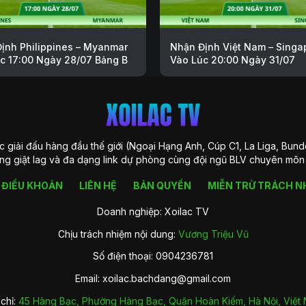
ịnh Philippines – Myanmar
Nhận Định Việt Nam – Singa
c 17:00 Ngày 28/07 Bảng B
Vào Lúc 20:00 Ngày 31/07
 giải đấu hàng đầu thế giới (Ngoại Hạng Anh, Cúp C1, La Liga, Bunde
ng giật lag và đa dạng link dự phòng cùng đội ngũ BLV chuyên môn
ĐIỀU KHOẢN
LIÊN HỆ
BẢN QUYỀN
MIỄN TRỪ TRÁCH N
Doanh nghiệp: Xoilac TV
Chịu trách nhiệm nội dung:
Vương Triệu Vũ
Số điện thoại: 0904236781
Email:
xoilac.bachdang@gmail.com
 chỉ:
45 Hàng Bạc, Phường Hàng Bạc, Quận Hoàn Kiếm, Hà Nội, Việt