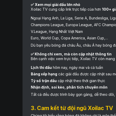
✅
Xem mọi giải đấu lớn nhỏ
Xoilac TV cung cấp link trực tiếp của hơn
100+ gi
Ngoại Hạng Anh, La Liga, Serie A, Bundesliga, Lig
Champions League, Europa League, AFC Champi
V.League, Hạng Nhất Việt Nam
Euro, World Cup, Copa America, Asian Cup,…
Dù bạn yêu bóng đá châu Âu, châu Á hay bóng đá 
✅
Không chỉ xem, mà còn cập nhật thông tin
Bên cạnh việc xem trực tiếp, Xoilac TV còn mang đ
Lịch thi đấu
hôm nay, ngày mai và cả tuần
Bảng xếp hạng
các giải đấu được cập nhật sau mỗ
Tỷ số trận đấu
cập nhật theo thời gian thực
Nhận định, soi kèo, phân tích chuyên môn
Tất cả đều được trình bày gọn gàng, dễ theo dõi,
3. Cam kết từ đội ngũ Xoilac TV
Chúng tôi hiểu rằng bóng đá không chỉ là môn thể