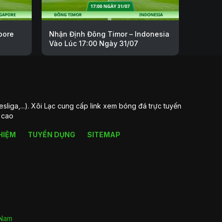
pore
Nhận Định Đông Timor – Indonesia
Vào Lúc 17:00 Ngày 31/07
sliga,...). Xôi Lạc cung cấp link xem bóng đá trực tuyến
 cao
HIỆM
TUYỂN DỤNG
SITEMAP
 Nam