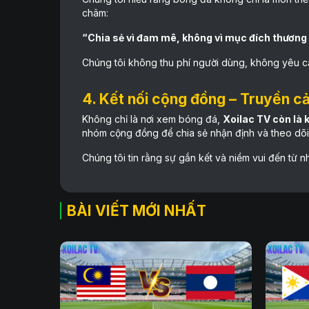
châm:
“Chia sẻ vì đam mê, không vì mục đích thương
Chúng tôi không thu phí người dùng, không yêu cầu 
4. Kết nối cộng đồng – Truyền 
Không chỉ là nơi xem bóng đá,
Xoilac TV còn là 
nhóm cộng đồng để chia sẻ nhận định và theo dõi
Chúng tôi tin rằng sự gắn kết và niềm vui đến từ nh
BÀI VIẾT MỚI NHẤT