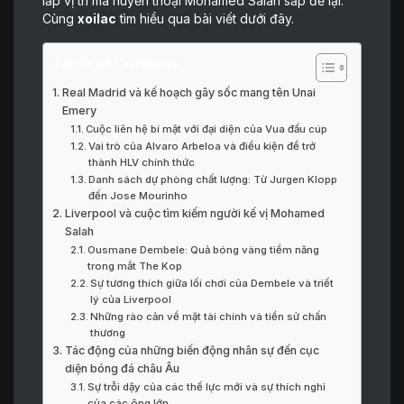
lấp vị trí mà huyền thoại Mohamed Salah sắp để lại.
Cùng
xoilac
tìm hiểu qua bài viết dưới đây.
Table of Contents
Real Madrid và kế hoạch gây sốc mang tên Unai
Emery
Cuộc liên hệ bí mật với đại diện của Vua đấu cúp
Vai trò của Alvaro Arbeloa và điều kiện để trở
thành HLV chính thức
Danh sách dự phòng chất lượng: Từ Jurgen Klopp
đến Jose Mourinho
Liverpool và cuộc tìm kiếm người kế vị Mohamed
Salah
Ousmane Dembele: Quả bóng vàng tiềm năng
trong mắt The Kop
Sự tương thích giữa lối chơi của Dembele và triết
lý của Liverpool
Những rào cản về mặt tài chính và tiền sử chấn
thương
Tác động của những biến động nhân sự đến cục
diện bóng đá châu Âu
Sự trỗi dậy của các thế lực mới và sự thích nghi
của các ông lớn