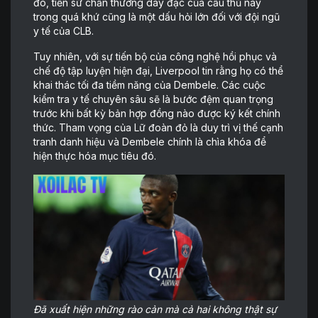
đó, tiền sử chấn thương dày đặc của cầu thủ này
trong quá khứ cũng là một dấu hỏi lớn đối với đội ngũ
y tế của CLB.
Tuy nhiên, với sự tiến bộ của công nghệ hồi phục và
chế độ tập luyện hiện đại, Liverpool tin rằng họ có thể
khai thác tối đa tiềm năng của Dembele. Các cuộc
kiểm tra y tế chuyên sâu sẽ là bước đệm quan trọng
trước khi bất kỳ bản hợp đồng nào được ký kết chính
thức. Tham vọng của Lữ đoàn đỏ là duy trì vị thế cạnh
tranh danh hiệu và Dembele chính là chìa khóa để
hiện thực hóa mục tiêu đó.
Đã xuất hiện những rào cản mà cả hai không thật sự