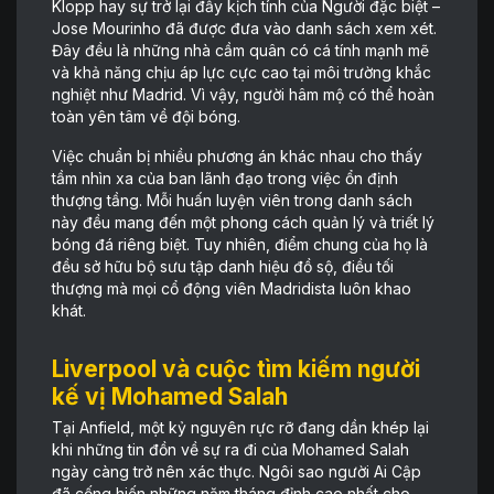
Klopp hay sự trở lại đầy kịch tính của Người đặc biệt –
Jose Mourinho đã được đưa vào danh sách xem xét.
Đây đều là những nhà cầm quân có cá tính mạnh mẽ
và khả năng chịu áp lực cực cao tại môi trường khắc
nghiệt như Madrid. Vì vậy, người hâm mộ có thể hoàn
toàn yên tâm về đội bóng.
Việc chuẩn bị nhiều phương án khác nhau cho thấy
tầm nhìn xa của ban lãnh đạo trong việc ổn định
thượng tầng. Mỗi huấn luyện viên trong danh sách
này đều mang đến một phong cách quản lý và triết lý
bóng đá riêng biệt. Tuy nhiên, điểm chung của họ là
đều sở hữu bộ sưu tập danh hiệu đồ sộ, điều tối
thượng mà mọi cổ động viên Madridista luôn khao
khát.
Liverpool và cuộc tìm kiếm người
kế vị Mohamed Salah
Tại Anfield, một kỷ nguyên rực rỡ đang dần khép lại
khi những tin đồn về sự ra đi của Mohamed Salah
ngày càng trở nên xác thực. Ngôi sao người Ai Cập
đã cống hiến những năm tháng đỉnh cao nhất cho