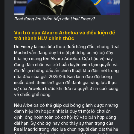
Real đang âm thầm tiếp cận Unai Emery?
Vai trò của Alvaro Arbeloa và điều kiện để
trở thành HLV chính thức
Dù Emery là mục tiêu theo đuổi hàng đầu, nhưng Real
Madrid vẫn đang duy trì một phương án nội bộ đầy
hứa hẹn mang tên Alvaro Arbeloa. Cựu hậu vệ này
đang đảm nhận vai trò huấn luyện viên tạm quyền và
đã để lại những dấu ấn chiến thuật khá đậm nét trong
nửa đầu mùa giải 2025/26. Ban lãnh đạo đội bóng
muốn dành thêm thời gian để đánh giá năng lực thực
sự của Arbeloa trước khi đưa ra quyết định cuối cùng
về chiếc ghế nóng.
Nếu Arbeloa có thể giúp đội bóng giành được những
danh hiệu lớn hoặc ít nhất là duy trì một lối chơi ổn
định, ông hoàn toàn có cơ hội ký vào bản hợp đồng
dài hạn. Sự chờ đợi này cho thấy sự thận trọng của
Real Madrid trong việc lựa chọn người dẫn dắt thế hệ