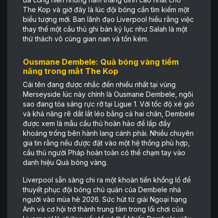
The Kop và giờ đây là lúc đội bóng cần tìm kiếm một
biểu tượng mới. Ban lãnh đạo Liverpool hiểu rằng việc
thay thế một cầu thủ ghi bàn kỷ lục như Salah là một
thử thách vô cùng gian nan và tốn kém.
Ousmane Dembele: Quả bóng vàng tiềm
năng trong mắt The Kop
Cái tên đang được nhắc đến nhiều nhất tại vùng
Merseyside lúc này chính là Ousmane Dembele, ngôi
sao đang tỏa sáng rực rỡ tại Ligue 1. Với tốc độ xé gió
và khả năng rê dắt lắt léo bằng cả hai chân, Dembele
được xem là mẫu cầu thủ hoàn hảo để lấp đầy
khoảng trống bên hành lang cánh phải. Nhiều chuyên
gia tin rằng nếu được đặt vào một hệ thống phù hợp,
cầu thủ người Pháp hoàn toàn có thể chạm tay vào
danh hiệu Quả bóng vàng.
Liverpool sẵn sàng chi ra một khoản tiền khổng lồ để
thuyết phục đội bóng chủ quản của Dembele nhả
người vào mùa hè 2026. Sức hút từ giải Ngoại hạng
Anh và cơ hội trở thành trung tâm trong lối chơi của