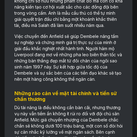
không chỉ sở hữu những phẩm chất đó mà còn có khả
năng kiến tạo cơ hội xuất sắc cho các đồng đội bên
trong vòng cấm. Anh là mẫu cầu thủ có thể tự mình
giải quyết trận đấu chỉ bằng một khoảnh khắc thiên
tài, điều mà Salah đã làm suốt nhiều năm qua.
Việc chuyển đến Anfield sẽ giúp Dembele nâng tầm
sự nghiệp và chứng minh giá trị thực sự của mình ở
giải đấu khắc nghiệt nhất hành tinh. Người hâm mộ
Liverpool đang mơ về những pha leo biên thần tốc và
những bàn thắng đẹp mắt từ đôi chân của ngôi sao
sinh năm 1997 này. Sự kết hợp giữa tốc độ của
Dembele và sự sắc bén của các tiền đạo khác sẽ tạo
nên một hàng công không thể ngăn cản.
Những rào cản về mặt tài chính và tiền sử
chấn thương
Dù tài năng là điều không cần bàn cãi, nhưng thương
vụ này vẫn tiềm ẩn không ít rủi ro đối với đội chủ sân
Anfield. Mức giá chuyển nhượng của Dembele chắc
chắn sẽ không dưới 100 triệu bảng, một con số đòi hỏi
sự cân nhắc kỹ lưỡng về mặt ngân sách. Bên cạnh