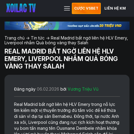
CƯỢC VSBET
LIÊN HỆ KM
Trang chủ
->
Tin tức
->
Real Madrid bất ngờ liên hệ HLV Emery,
Liverpool nhắm Quả bóng vàng thay Salah
REAL MADRID BẤT NGỜ LIÊN HỆ HLV
EMERY, LIVERPOOL NHẮM QUẢ BÓNG
VÀNG THAY SALAH
Đăng ngày
06.02.2026
bởi
Vương Triệu Vũ
Real Madrid bất ngờ liên hệ HLV Emery trong nỗ lực
tìm kiếm một vị thuyền trưởng đủ tầm vóc để kế thừa
di sản vĩ đại tại sân Bernabeu. Đồng thời, tại nước Anh
xa xôi, Liverpool cũng đang rục rịch kích hoạt thương
vụ bom tấn mang tên Ousmane Dembele nhằm khỏa