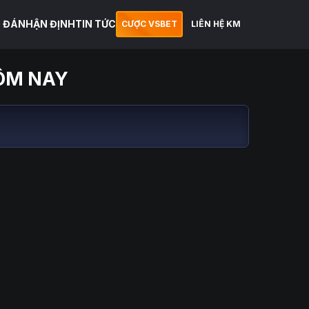
 ĐÁ
NHẬN ĐỊNH
TIN TỨC
CƯỢC VSBET
LIÊN HỆ KM
HÔM NAY