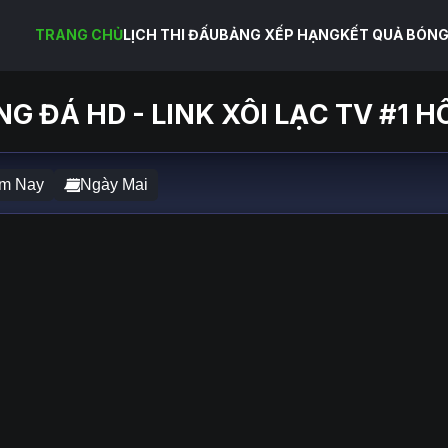
TRANG CHỦ
LỊCH THI ĐẤU
BẢNG XẾP HẠNG
KẾT QUẢ BÓNG
NG ĐÁ HD - LINK XÔI LẠC TV #1 
m Nay
Ngày Mai