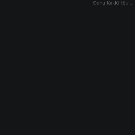
Đang tải dữ liệu...