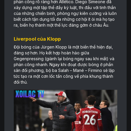
phản công rõ ràng hơn Atlético. Diego Simeone đã
xây dựng một tập thể đầy kỷ luật, thi đấu với tinh thần
của những chiến binh, phòng ngự kiên cường và luôn
biết cách tận dụng tối đa những cơ hội ít ỏi mà họ tạo
ra, biến họ thành một thế lực đáng gờm ở châu Âu.
Liverpool của Klopp
Đội bóng của Jürgen Klopp là một biến thể hiện đại,
đáng sợ hơn. Họ kết hợp hoàn hảo giữa
Gegenpressing (giành lại bóng ngay sau khi mất) và
phản công nhanh. Ngay khi đoạt được bóng ở phần
sân đối phương, bộ ba Salah – Mané – Firmino sẽ lập
tức tạo ra một cơn lốc tấn công về phía khung thành
đối thủ.