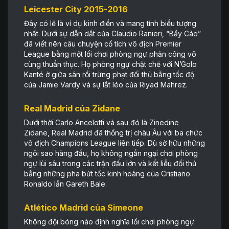
Leicester City 2015-2016
Đây có lẽ là ví dụ kinh điển và mang tính biểu tượng
nhất. Dưới sự dẫn dắt của Claudio Ranieri, “Bầy Cáo”
đã viết nên câu chuyện cổ tích vô địch Premier
League bằng một lối chơi phòng ngự phản công vô
cùng thuần thục. Họ phòng ngự chặt chẽ với N’Golo
Kanté ở giữa sân rồi trừng phạt đối thủ bằng tốc độ
của Jamie Vardy và sự lắt léo của Riyad Mahrez.
Real Madrid của Zidane
Dưới thời Carlo Ancelotti và sau đó là Zinedine
Zidane, Real Madrid đã thống trị châu Âu với ba chức
vô địch Champions League liên tiếp. Dù sở hữu những
ngôi sao hàng đầu, họ không ngần ngại chơi phòng
ngự lùi sâu trong các trận đấu lớn và kết liễu đối thủ
bằng những pha bứt tốc kinh hoàng của Cristiano
Ronaldo lẫn Gareth Bale.
Atlético Madrid của Simeone
Không đội bóng nào định nghĩa lối chơi phòng ngự