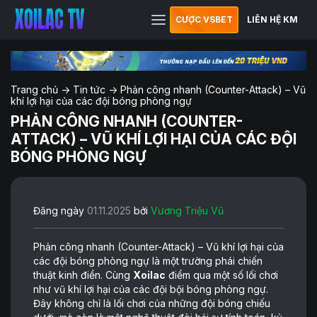
CƯỢC VSBET
LIÊN HỆ KM
Trang chủ
->
Tin tức
->
Phản công nhanh (Counter-Attack) – Vũ
khí lợi hại của các đội bóng phòng ngự
PHẢN CÔNG NHANH (COUNTER-
ATTACK) – VŨ KHÍ LỢI HẠI CỦA CÁC ĐỘI
BÓNG PHÒNG NGỰ
Đăng ngày
01.11.2025
bởi
Vương Triệu Vũ
Phản công nhanh (Counter-Attack) – Vũ khí lợi hại của
các đội bóng phòng ngự là một trường phái chiến
thuật kinh điển. Cùng
Xoilac
điểm qua một số lối chơi
như vũ khí lợi hại của các đội bội bóng phòng ngự.
Đây không chỉ là lối chơi của những đội bóng chiếu