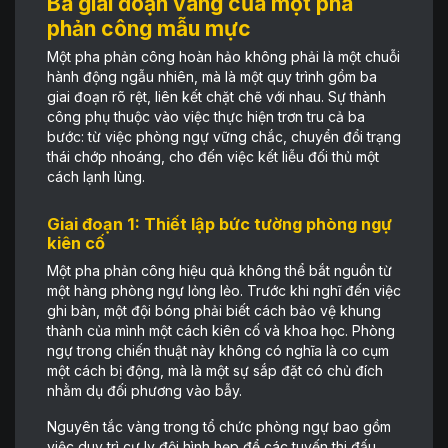
Ba giai đoạn vàng của một pha
phản công mẫu mực
Một pha phản công hoàn hảo không phải là một chuỗi
hành động ngẫu nhiên, mà là một quy trình gồm ba
giai đoạn rõ rệt, liên kết chặt chẽ với nhau. Sự thành
công phụ thuộc vào việc thực hiện trơn tru cả ba
bước: từ việc phòng ngự vững chắc, chuyển đổi trạng
thái chớp nhoáng, cho đến việc kết liễu đối thủ một
cách lạnh lùng.
Giai đoạn 1: Thiết lập bức tường phòng ngự
kiên cố
Một pha phản công hiệu quả không thể bắt nguồn từ
một hàng phòng ngự lỏng lẻo. Trước khi nghĩ đến việc
ghi bàn, một đội bóng phải biết cách bảo vệ khung
thành của mình một cách kiên cố và khoa học. Phòng
ngự trong chiến thuật này không có nghĩa là co cụm
một cách bị động, mà là một sự sắp đặt có chủ đích
nhằm dụ đối phương vào bẫy.
Nguyên tắc vàng trong tổ chức phòng ngự bao gồm
việc duy trì cự ly đội hình hẹp để các tuyến thi đấu