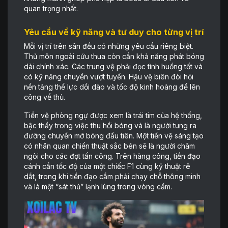
quan trọng nhất.
Yêu cầu về kỹ năng và tư duy cho từng vị trí
Mỗi vị trí trên sân đều có những yêu cầu riêng biệt.
Thủ môn ngoài cứu thua còn cần khả năng phát bóng
dài chính xác. Các trung vệ phải đọc tình huống tốt và
có kỹ năng chuyền vượt tuyến. Hậu vệ biên đòi hỏi
nền tảng thể lực dồi dào và tốc độ kinh hoàng để lên
công về thủ.
Tiền vệ phòng ngự được xem là trái tim của hệ thống,
bậc thầy trong việc thu hồi bóng và là người tung ra
đường chuyền mở bóng đầu tiên. Một tiền vệ sáng tạo
có nhãn quan chiến thuật sắc bén sẽ là người châm
ngòi cho các đợt tấn công. Trên hàng công, tiền đạo
cánh cần tốc độ của một chiếc F1 cùng kỹ thuật rê
dắt, trong khi tiền đạo cắm phải chạy chỗ thông minh
và là một “sát thủ” lạnh lùng trong vòng cấm.