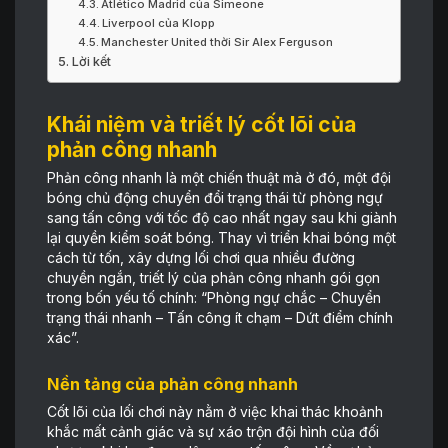
Atlético Madrid của Simeone
Liverpool của Klopp
Manchester United thời Sir Alex Ferguson
Lời kết
Khái niệm và triết lý cốt lõi của
phản công nhanh
Phản công nhanh là một chiến thuật mà ở đó, một đội
bóng chủ động chuyển đổi trạng thái từ phòng ngự
sang tấn công với tốc độ cao nhất ngay sau khi giành
lại quyền kiểm soát bóng. Thay vì triển khai bóng một
cách từ tốn, xây dựng lối chơi qua nhiều đường
chuyền ngắn, triết lý của phản công nhanh gói gọn
trong bốn yếu tố chính: “Phòng ngự chắc – Chuyển
trạng thái nhanh – Tấn công ít chạm – Dứt điểm chính
xác”.
Nền tảng của phản công nhanh
Cốt lõi của lối chơi này nằm ở việc khai thác khoảnh
khắc mất cảnh giác và sự xáo trộn đội hình của đối