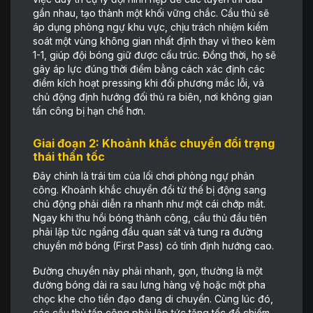
gần nhau, tạo thành một khối vững chắc. Cầu thủ sẽ
áp dụng phòng ngự khu vực, chịu trách nhiệm kiểm
soát một vùng không gian nhất định thay vì theo kèm
1-1, giúp đội bóng giữ được cấu trúc. Đồng thời, họ sẽ
gây áp lực đúng thời điểm bằng cách xác định các
điểm kích hoạt pressing khi đối phương mắc lỗi, và
chủ động định hướng đối thủ ra biên, nơi không gian
tấn công bị hạn chế hơn.
Giai đoạn 2: Khoảnh khắc chuyển đổi trạng
thái thần tốc
Đây chính là trái tim của lối chơi phòng ngự phản
công. Khoảnh khắc chuyển đổi từ thế bị động sang
chủ động phải diễn ra nhanh như một cái chớp mắt.
Ngay khi thu hồi bóng thành công, cầu thủ đầu tiên
phải lập tức ngẩng đầu quan sát và tung ra đường
chuyền mở bóng (First Pass) có tính định hướng cao.
Đường chuyền này phải nhanh, gọn, thường là một
đường bóng dài ra sau lưng hàng vệ hoặc một pha
chọc khe cho tiền đạo đang di chuyển. Cùng lúc đó,
các cầu thủ tấn công phải lập tức tăng tốc để chiếm