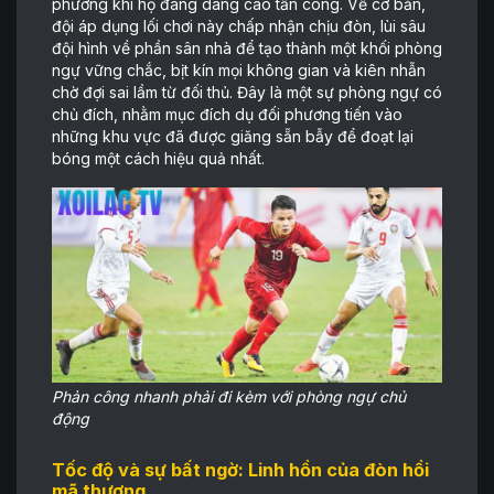
phương khi họ đang dâng cao tấn công. Về cơ bản,
đội áp dụng lối chơi này chấp nhận chịu đòn, lùi sâu
đội hình về phần sân nhà để tạo thành một khối phòng
ngự vững chắc, bịt kín mọi không gian và kiên nhẫn
chờ đợi sai lầm từ đối thủ. Đây là một sự phòng ngự có
chủ đích, nhằm mục đích dụ đối phương tiến vào
những khu vực đã được giăng sẵn bẫy để đoạt lại
bóng một cách hiệu quả nhất.
Phản công nhanh phải đi kèm với phòng ngự chủ
động
Tốc độ và sự bất ngờ: Linh hồn của đòn hồi
mã thương