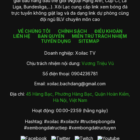
giải đấu hàng đầu thế giới (Ngoại Hạng Anh, Cúp C1, La
Liga, Bundesliga,...). Xôi Lạc cung cấp link xem bóng đá
trực tuyến không giật lag và đa dạng link dự phòng cùng
đội ngũ BLV chuyên môn cao
VỀ CHÚNG TÔI
CHÍNH SÁCH
ĐIỀU KHOẢN
LIÊN HỆ
BẢN QUYỀN
MIỄN TRỪ TRÁCH NHIỆM
TUYỂN DỤNG
SITEMAP
Doanh nghiệp: Xoilac TV
Chịu trách nhiệm nội dung:
Vương Triệu Vũ
Số điện thoại: 0904236781
Email:
xoilac.bachdang@gmail.com
Địa chỉ:
45 Hàng Bạc, Phường Hàng Bạc, Quận Hoàn Kiếm,
Hà Nội, Việt Nam
Hoạt động: 00:00–23:59 (hằng ngày)
Hashtag: #xoilac #xoilactv #tructiepbongda
#xembongdatructiep #xembongdatructuyen