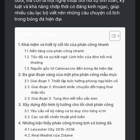
dưới, mà còn là một nghệ thuật đòi hỏi sự tính toán, kỷ
luật và khả năng chớp thời cơ đáng kinh ngạc, giúp
nhiều câu lạc bộ viết nên những câu chuyện cổ tích
trong bóng đá hiện đại.
Table of Contents
Khái niệm và triết lý cốt lõi của phản công nhanh
Nền tảng của phản công nhanh
Tốc độ và sự bất ngờ: Linh hồn của đòn hồi mã
thương
Nguồn gốc từ Catenaccio đến bóng đá hiện đại
Ba giai đoạn vàng của một pha phản công mẫu mực
Giai đoạn 1: Thiết lập bức tường phòng ngự kiên cố
Giai đoạn 2: Khoảnh khắc chuyển đổi trạng thái
thần tốc
Giai đoạn 3: Tung đòn kết liễu sắc bén
Xây dựng đội hình lý tưởng cho lối chơi phản công
Yêu cầu về kỹ năng và tư duy cho từng vị trí
Các sơ đồ chiến thuật phổ biến
Những bậc thầy phản công trong lịch sử bóng đá
Leicester City 2015-2016
Real Madrid của Zidane