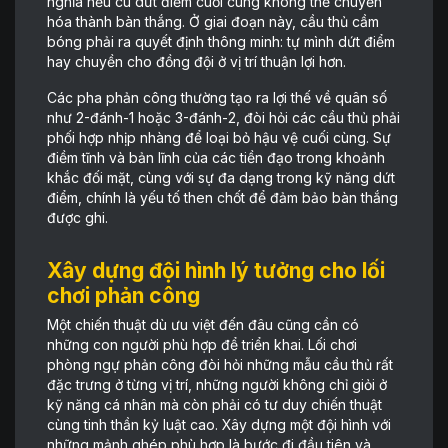
nghĩa nếu cú dứt điểm cuối cùng không thể chuyển
hóa thành bàn thắng. Ở giai đoạn này, cầu thủ cầm
bóng phải ra quyết định thông minh: tự mình dứt điểm
hay chuyền cho đồng đội ở vị trí thuận lợi hơn.
Các pha phản công thường tạo ra lợi thế về quân số
như 2-đánh-1 hoặc 3-đánh-2, đòi hỏi các cầu thủ phải
phối hợp nhịp nhàng để loại bỏ hậu vệ cuối cùng. Sự
điềm tĩnh và bản lĩnh của các tiền đạo trong khoảnh
khắc đối mặt, cùng với sự đa dạng trong kỹ năng dứt
điểm, chính là yếu tố then chốt để đảm bảo bàn thắng
được ghi.
Xây dựng đội hình lý tưởng cho lối
chơi phản công
Một chiến thuật dù ưu việt đến đâu cũng cần có
những con người phù hợp để triển khai. Lối chơi
phòng ngự phản công đòi hỏi những mẫu cầu thủ rất
đặc trưng ở từng vị trí, những người không chỉ giỏi ở
kỹ năng cá nhân mà còn phải có tư duy chiến thuật
cùng tinh thần kỷ luật cao. Xây dựng một đội hình với
những mảnh ghép phù hợp là bước đi đầu tiên và