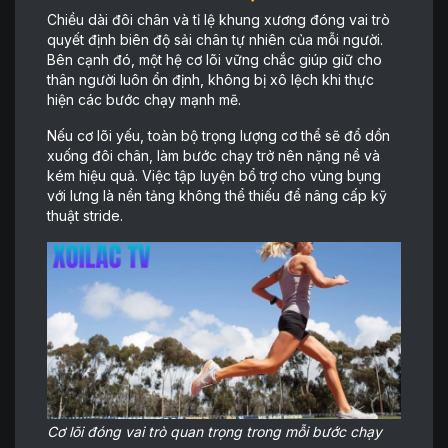
Chiều dài đôi chân và tỉ lệ khung xương đóng vai trò
quyết định biên độ sải chân tự nhiên của mỗi người.
Bên cạnh đó, một hệ cơ lõi vững chắc giúp giữ cho
thân người luôn ổn định, không bị xô lệch khi thực
hiện các bước chạy mạnh mẽ.
Nếu cơ lõi yếu, toàn bộ trọng lượng cơ thể sẽ đổ dồn
xuống đôi chân, làm bước chạy trở nên nặng nề và
kém hiệu quả. Việc tập luyện bổ trợ cho vùng bụng
với lưng là nền tảng không thể thiếu để nâng cấp kỹ
thuật stride.
Cơ lõi đóng vai trò quan trọng trong mỗi bước chạy