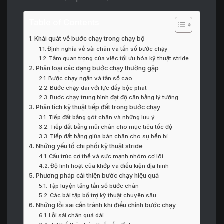
Table of Contents
Khái quát về bước chạy trong chạy bộ
Định nghĩa về sải chân và tần số bước chạy
Tầm quan trọng của việc tối ưu hóa kỹ thuật stride
Phân loại các dạng bước chạy thường gặp
Bước chạy ngắn và tần số cao
Bước chạy dài với lực đẩy bộc phát
Bước chạy trung bình đạt độ cân bằng lý tưởng
Phân tích kỹ thuật tiếp đất trong bước chạy
Tiếp đất bằng gót chân và những lưu ý
Tiếp đất bằng mũi chân cho mục tiêu tốc độ
Tiếp đất bằng giữa bàn chân cho sự bền bỉ
Những yếu tố chi phối kỹ thuật stride
Cấu trúc cơ thể và sức mạnh nhóm cơ lõi
Độ linh hoạt của khớp và điều kiện địa hình
Phương pháp cải thiện bước chạy hiệu quả
Tập luyện tăng tần số bước chân
Các bài tập bổ trợ kỹ thuật chuyên sâu
Những lỗi sai cần tránh khi điều chỉnh bước chạy
Lỗi sải chân quá dài