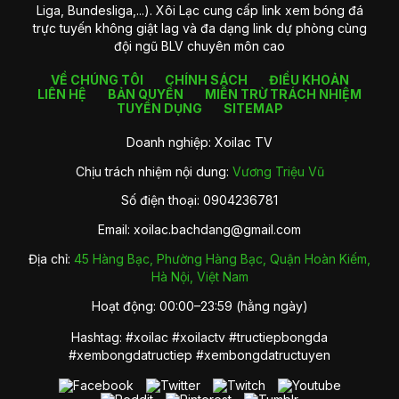
Liga, Bundesliga,...). Xôi Lạc cung cấp link xem bóng đá
trực tuyến không giật lag và đa dạng link dự phòng cùng
đội ngũ BLV chuyên môn cao
VỀ CHÚNG TÔI
CHÍNH SÁCH
ĐIỀU KHOẢN
LIÊN HỆ
BẢN QUYỀN
MIỄN TRỪ TRÁCH NHIỆM
TUYỂN DỤNG
SITEMAP
Doanh nghiệp: Xoilac TV
Chịu trách nhiệm nội dung:
Vương Triệu Vũ
Số điện thoại: 0904236781
Email:
xoilac.bachdang@gmail.com
Địa chỉ:
45 Hàng Bạc, Phường Hàng Bạc, Quận Hoàn Kiếm,
Hà Nội, Việt Nam
Hoạt động: 00:00–23:59 (hằng ngày)
Hashtag: #xoilac #xoilactv #tructiepbongda
#xembongdatructiep #xembongdatructuyen