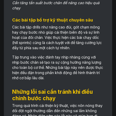
Cần tăng tần suất bước chân để nâng cao hiệu quả
chạy
Các bài tập bổ trợ kỹ thuật chuyên sâu
Các bài tập drills như nâng cao đùi, gót chạm mông
hay chạy bước nhỏ giúp cải thiện biên độ và sự linh
hoạt của đôi chân. Việc thực hiện các bài chạy dốc
(hill sprints) cũng là cách tuyệt vời để tăng cường lực
đẩy từ phía sau một cách tự nhiên.
Tập trung vào việc đánh tay nhịp nhàng cùng với
nhịp bước chân sẽ tạo ra sự cộng hưởng năng lượng
cho toàn bộ cơ thể. Những bài tập này nên được thực
hiện đều đặn trong phần khởi động để hình thành trí
nhớ cơ bắp lâu dài.
Những lỗi sai cần tránh khi điều
chỉnh bước chạy
Trong quá trình cải thiện kỹ thuật, việc nôn nóng thay
đổi đột ngột thường dẫn đến những sai lầm không
đáng có. Nhận diện sớm các lỗi này sẽ giúp bạn đi