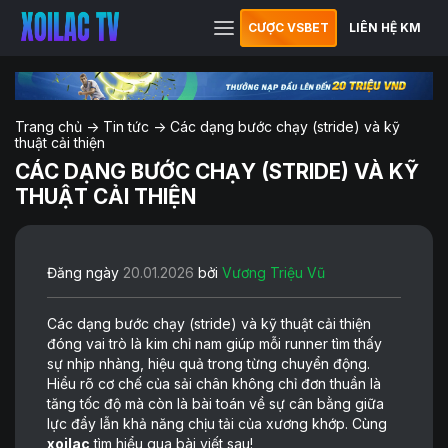
CƯỢC VSBET
LIÊN HỆ KM
Trang chủ
->
Tin tức
->
Các dạng bước chạy (stride) và kỹ
thuật cải thiện
CÁC DẠNG BƯỚC CHẠY (STRIDE) VÀ KỸ
THUẬT CẢI THIỆN
Đăng ngày
20.01.2026
bởi
Vương Triệu Vũ
Các dạng bước chạy (stride) và kỹ thuật cải thiện
đóng vai trò là kim chỉ nam giúp mỗi runner tìm thấy
sự nhịp nhàng, hiệu quả trong từng chuyển động.
Hiểu rõ cơ chế của sải chân không chỉ đơn thuần là
tăng tốc độ mà còn là bài toán về sự cân bằng giữa
lực đẩy lẫn khả năng chịu tải của xương khớp. Cùng
xoilac
tìm hiểu qua bài viết sau!