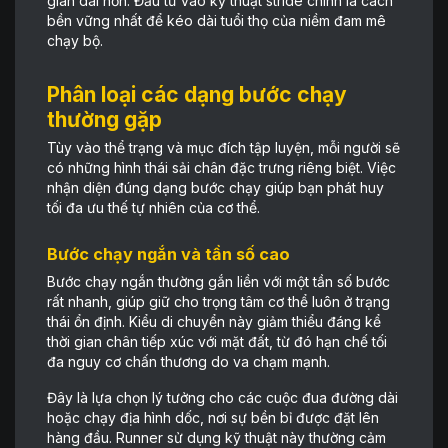
gian dài hơn. Đầu tư vào kỹ thuật stride chính là cách
bền vững nhất để kéo dài tuổi thọ của niềm đam mê
chạy bộ.
Phân loại các dạng bước chạy
thường gặp
Tùy vào thể trạng và mục đích tập luyện, mỗi người sẽ
có những hình thái sải chân đặc trưng riêng biệt. Việc
nhận diện đúng dạng bước chạy giúp bạn phát huy
tối đa ưu thế tự nhiên của cơ thể.
Bước chạy ngắn và tần số cao
Bước chạy ngắn thường gắn liền với một tần số bước
rất nhanh, giúp giữ cho trọng tâm cơ thể luôn ở trạng
thái ổn định. Kiểu di chuyển này giảm thiểu đáng kể
thời gian chân tiếp xúc với mặt đất, từ đó hạn chế tối
đa nguy cơ chấn thương do va chạm mạnh.
Đây là lựa chọn lý tưởng cho các cuộc đua đường dài
hoặc chạy địa hình dốc, nơi sự bền bỉ được đặt lên
hàng đầu. Runner sử dụng kỹ thuật này thường cảm