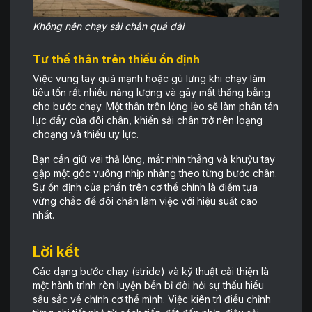
Không nên chạy sải chân quá dài
Tư thế thân trên thiếu ổn định
Việc vung tay quá mạnh hoặc gù lưng khi chạy làm
tiêu tốn rất nhiều năng lượng và gây mất thăng bằng
cho bước chạy. Một thân trên lỏng lẻo sẽ làm phân tán
lực đẩy của đôi chân, khiến sải chân trở nên loạng
choạng và thiếu uy lực.
Bạn cần giữ vai thả lỏng, mắt nhìn thẳng và khuỷu tay
gập một góc vuông nhịp nhàng theo từng bước chân.
Sự ổn định của phần trên cơ thể chính là điểm tựa
vững chắc để đôi chân làm việc với hiệu suất cao
nhất.
Lời kết
Các dạng bước chạy (stride) và kỹ thuật cải thiện là
một hành trình rèn luyện bền bỉ đòi hỏi sự thấu hiểu
sâu sắc về chính cơ thể mình. Việc kiên trì điều chỉnh