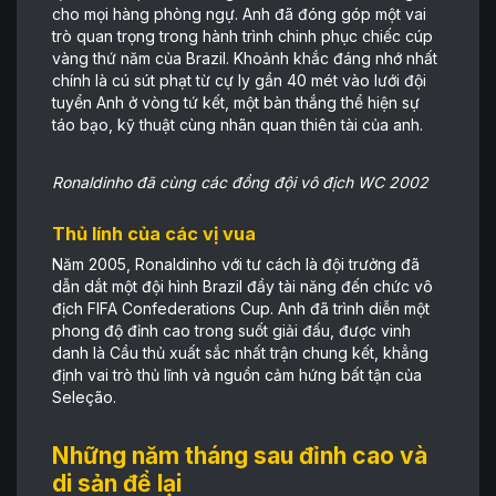
cho mọi hàng phòng ngự. Anh đã đóng góp một vai
trò quan trọng trong hành trình chinh phục chiếc cúp
vàng thứ năm của Brazil. Khoảnh khắc đáng nhớ nhất
chính là cú sút phạt từ cự ly gần 40 mét vào lưới đội
tuyển Anh ở vòng tứ kết, một bàn thắng thể hiện sự
táo bạo, kỹ thuật cùng nhãn quan thiên tài của anh.
Ronaldinho đã cùng các đồng đội vô địch WC 2002
Thủ lính của các vị vua
Năm 2005, Ronaldinho với tư cách là đội trưởng đã
dẫn dắt một đội hình Brazil đầy tài năng đến chức vô
địch FIFA Confederations Cup. Anh đã trình diễn một
phong độ đỉnh cao trong suốt giải đấu, được vinh
danh là Cầu thủ xuất sắc nhất trận chung kết, khẳng
định vai trò thủ lĩnh và nguồn cảm hứng bất tận của
Seleção.
Những năm tháng sau đỉnh cao và
di sản để lại