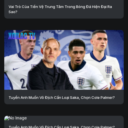
Vai Trò Của Tiền Vệ Trung Tâm Trong Bóng Đá Hiện Đại Ra
Sao?
Tuyển Anh Muốn Vô Địch Cần Loại Saka, Chọn Cole Palmer?
Tuyển Anh Muốn Vô Địch Cần Loại Saka, Chọn Cole Palmer?