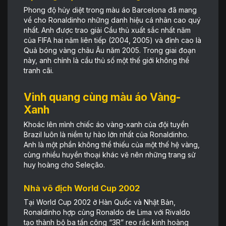
Phong độ hủy diệt trong màu áo Barcelona đã mang
về cho Ronaldinho những danh hiệu cá nhân cao quý
nhất. Anh được trao giải Cầu thủ xuất sắc nhất năm
của FIFA hai năm liên tiếp (2004, 2005) và đỉnh cao là
Quả bóng vàng châu Âu năm 2005. Trong giai đoạn
này, anh chính là cầu thủ số một thế giới không thể
tranh cãi.
Vinh quang cùng màu áo Vàng-
Xanh
Khoác lên mình chiếc áo vàng-xanh của đội tuyển
Brazil luôn là niềm tự hào lớn nhất của Ronaldinho.
Anh là một phần không thể thiếu của một thế hệ vàng,
cùng nhiều huyền thoại khác vẽ nên những trang sử
huy hoàng cho Seleção.
Nhà vô địch World Cup 2002
Tại World Cup 2002 ở Hàn Quốc và Nhật Bản,
Ronaldinho hợp cùng Ronaldo de Lima với Rivaldo
tạo thành bộ ba tấn công “3R” reo rắc kinh hoàng