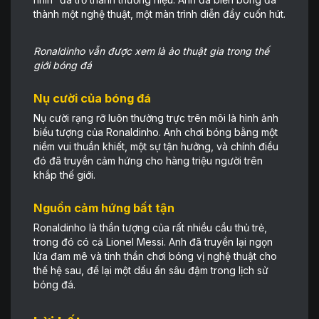
thành một nghệ thuật, một màn trình diễn đầy cuốn hút.
Ronaldinho vẫn được xem là ảo thuật gia trong thế
giới bóng đá
Nụ cười của bóng đá
Nụ cười rạng rỡ luôn thường trực trên môi là hình ảnh
biểu tượng của Ronaldinho. Anh chơi bóng bằng một
niềm vui thuần khiết, một sự tận hưởng, và chính điều
đó đã truyền cảm hứng cho hàng triệu người trên
khắp thế giới.
Nguồn cảm hứng bất tận
Ronaldinho là thần tượng của rất nhiều cầu thủ trẻ,
trong đó có cả Lionel Messi. Anh đã truyền lại ngọn
lửa đam mê và tinh thần chơi bóng vị nghệ thuật cho
thế hệ sau, để lại một dấu ấn sâu đậm trong lịch sử
bóng đá.