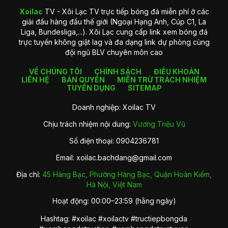
Xoilac
TV - Xôi Lạc TV trực tiếp bóng đá miễn phí ở các
giải đấu hàng đầu thế giới (Ngoại Hạng Anh, Cúp C1, La
Liga, Bundesliga,...). Xôi Lạc cung cấp link xem bóng đá
trực tuyến không giật lag và đa dạng link dự phòng cùng
đội ngũ BLV chuyên môn cao
VỀ CHÚNG TÔI
CHÍNH SÁCH
ĐIỀU KHOẢN
LIÊN HỆ
BẢN QUYỀN
MIỄN TRỪ TRÁCH NHIỆM
TUYỂN DỤNG
SITEMAP
Doanh nghiệp: Xoilac TV
Chịu trách nhiệm nội dung:
Vương Triệu Vũ
Số điện thoại: 0904236781
Email:
xoilac.bachdang@gmail.com
Địa chỉ:
45 Hàng Bạc, Phường Hàng Bạc, Quận Hoàn Kiếm,
Hà Nội, Việt Nam
Hoạt động: 00:00–23:59 (hằng ngày)
Hashtag: #xoilac #xoilactv #tructiepbongda