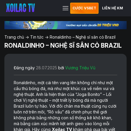
CƯỢC VSBET
LIÊN HỆ KM
Trang chủ
->
Tin tức
->
Ronaldinho – Nghệ sĩ sân cỏ Brazil
RONALDINHO – NGHỆ SĨ SÂN CỎ BRAZIL
Đăng ngày
28.07.2025
bởi
Vương Triệu Vũ
Ronaldinho, một cái tên vang lên không chỉ như một
cầu thủ bóng đá, mà như một khúc ca về niềm vui và
nghệ thuật. Anh là hiện thân của “Joga Bonito” – Lối
chơi Vị nghệ thuật – một triết lý bóng đá mà người
Brazil luôn tự hào. Với đôi chân ma thuật cùng nụ cười
luôn nở trên môi, “Rô vẩu” đã chinh phục thế giới
không phải bằng những con số thống kê khô khan,
mà bằng cảm xúc mãnh liệt anh gieo vào lòng mỗi
khán giả. Hãy cùng
Xoilac TV
khám phá qua bài viết