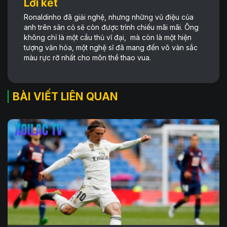
Lời kết
Ronaldinho đã giải nghệ, nhưng những vũ điệu của
anh trên sân cỏ sẽ còn được trình chiếu mãi mãi. Ông
không chỉ là một cầu thủ vĩ đại, mà còn là một hiện
tượng văn hóa, một nghệ sĩ đã mang đến vô vàn sắc
màu rực rỡ nhất cho môn thể thao vua.
BÀI VIẾT LIÊN QUAN