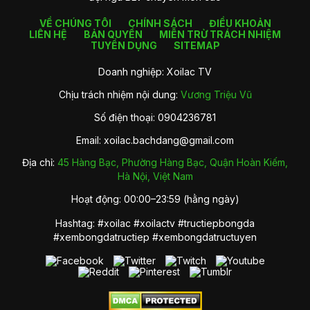
VỀ CHÚNG TÔI
CHÍNH SÁCH
ĐIỀU KHOẢN
LIÊN HỆ
BẢN QUYỀN
MIỄN TRỪ TRÁCH NHIỆM
TUYỂN DỤNG
SITEMAP
Doanh nghiệp: Xoilac TV
Chịu trách nhiệm nội dung:
Vương Triệu Vũ
Số điện thoại: 0904236781
Email:
xoilac.bachdang@gmail.com
Địa chỉ:
45 Hàng Bạc, Phường Hàng Bạc, Quận Hoàn Kiếm,
Hà Nội, Việt Nam
Hoạt động: 00:00–23:59 (hằng ngày)
Hashtag: #xoilac #xoilactv #tructiepbongda
#xembongdatructiep #xembongdatructuyen