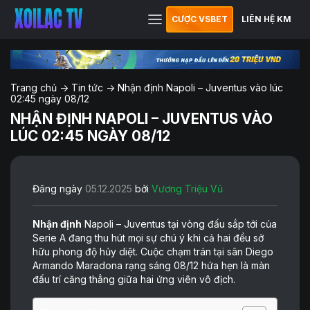
CƯỢC VSBET
LIÊN HỆ KM
Trang chủ
->
Tin tức
->
Nhận định Napoli – Juventus vào lúc
02:45 ngày 08/12
NHẬN ĐỊNH NAPOLI – JUVENTUS VÀO
LÚC 02:45 NGÀY 08/12
Đăng ngày
05.12.2025
bởi
Vương Triệu Vũ
Nhận định
Napoli – Juventus tại vòng đấu sắp tới của
Serie A đang thu hút mọi sự chú ý khi cả hai đều sở
hữu phong độ hủy diệt. Cuộc chạm trán tại sân Diego
Armando Maradona rạng sáng 08/12 hứa hẹn là màn
đấu trí căng thẳng giữa hai ứng viên vô địch.