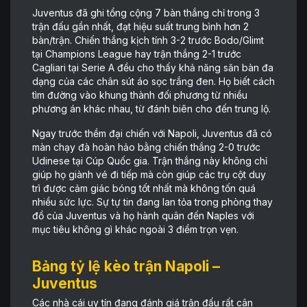
Juventus đã ghi tổng cộng 7 bàn thắng chỉ trong 3
trận đấu gần nhất, đạt hiệu suất trung bình hơn 2
bàn/trận. Chiến thắng kịch tính 3-2 trước Bodo/Glimt
tại Champions League hay trận thắng 2-1 trước
Cagliari tại Serie A đều cho thấy khả năng săn bàn đa
dạng của các chân sút áo sọc trắng đen. Họ biết cách
tìm đường vào khung thành đối phương từ nhiều
phương án khác nhau, từ đánh biên cho đến trung lộ.
Ngay trước thềm đại chiến với Napoli, Juventus đã có
màn chạy đà hoàn hảo bằng chiến thắng 2-0 trước
Udinese tại Cúp Quốc gia. Trận thắng này không chỉ
giúp họ giành vé đi tiếp mà còn giúp các trụ cột duy
trì được cảm giác bóng tốt nhất mà không tốn quá
nhiều sức lực. Sự tự tin đang lan tỏa trong phòng thay
đồ của Juventus và họ hành quân đến Naples với
mục tiêu không gì khác ngoài 3 điểm trọn vẹn.
Bảng tỷ lệ kèo trận Napoli –
Juventus
Các nhà cái uy tín đang đánh giá trận đấu rất cân