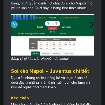
bằng, nhưng vẫn dành một chút ưu ái cho Napoli nhờ
yếu tố sân nhà. Dưới đây là bảng kèo tham khảo:
Bảng tỷ lệ kèo trận Napoli – Juventus
Soi kèo Napoli – Juventus chi tiết
Dựa trên những số liệu thống kê và thực tế sân cỏ,
dưới đây là những nhận định ngắn gọn cho từng mã
kèo để người chơi tham khảo.
Kèo chấp
Mức kèo chấp nhẹ 1/4 trái phản ánh đúng lợi thế địa