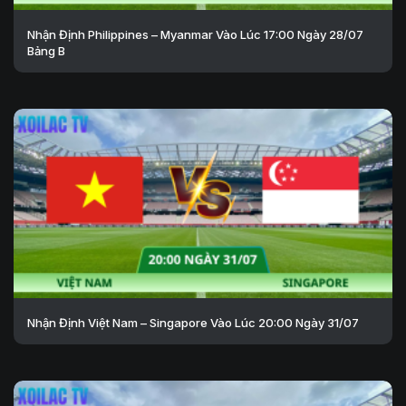
Nhận Định Philippines – Myanmar Vào Lúc 17:00 Ngày 28/07
Bảng B
Nhận Định Việt Nam – Singapore Vào Lúc 20:00 Ngày 31/07