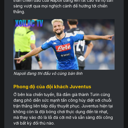
thần chiến đấu của Napoli đang lên rất cao và họ sẵn
sàng vượt qua mọi nghịch cảnh để hướng tới chiến
thắng.
Napoli đang thi đấu vô cùng bản lĩnh
Phong độ của đội khách Juventus
Ở bên kia chiến tuyến, Bà đầm già thành Turin cũng
đang phô diễn sức mạnh tấn công hủy diệt với chuỗi
trận thắng liên tiếp đầy thuyết phục. Juventus hiện tại
không còn là đội bóng chơi thực dụng đến tẻ nhạt,
mà thay vào đó là lối đá cởi mở và sẵn sàng đôi công
với bất kỳ đối thủ nào.