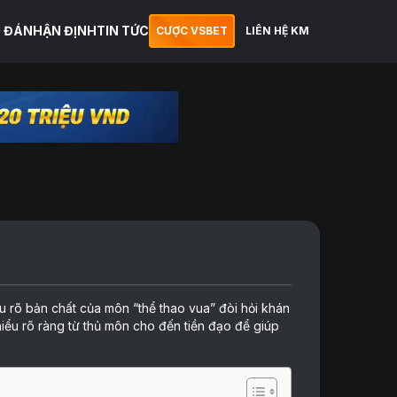
 ĐÁ
NHẬN ĐỊNH
TIN TỨC
CƯỢC VSBET
LIÊN HỆ KM
ểu rõ bản chất của môn “thể thao vua” đòi hỏi khán
hiểu rõ ràng từ thủ môn cho đến tiền đạo để giúp