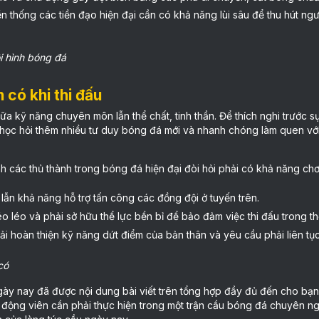
uyền thống các tiền đạo hiện đại cần có khả năng lùi sâu để thu hút 
ội hình bóng đá
 có khi thi đấu
 giữa kỹ năng chuyên môn lẫn thể chất, tinh thần. Để thích nghi trước
c học hỏi thêm nhiều tư duy bóng đá mới và nhanh chóng làm quen với
các thủ thành trong bóng đá hiện đại đòi hỏi phải có khả năng chơi
lẫn khả năng hỗ trợ tấn công các đồng đội ở tuyến trên.
léo và phải sở hữu thể lực bền bỉ để bảo đảm việc thi đấu trong thờ
 hoàn thiện kỹ năng dứt điểm của bản thân và yêu cầu phải liên tục 
có
ngày nay đã được nội dung bài viết trên tổng hợp đầy đủ đến cho bạn 
 động viên cần phải thực hiện trong một trận cầu bóng đá chuyên ngh