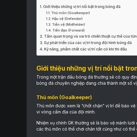
Giới thiệu những vị trí nổi bật trong bóng đá
Thủ môn (Goalkeeper)
Hậu vệ (Defender)
Tiền vệ (Midfielder)
Tiền đạo (Forward)
Tầm quan trọng và vai trò chiến thuật cụ thể của từng
Sự phát triển của các vị trí trong đội hình bóng đá
Kỹ năng, phẩm chất các vị trí cần có khi thi đấu
Giới thiệu những vị trí nổi bật tr
Trong một trận đấu bóng đá thường sẽ có quy định 
bóng đá chuyên nghiệp đang chia thành một số vị t
Thủ môn (Goalkeeper)
Thủ môn được xem là “chốt chặn” vị trí để bảo vệ
vi vòng cấm địa của đội mình.
Nhiệm vụ chính GK thường sẽ là bảo vệ mảnh lưới 
các thủ môn có thể chơi chân tốt cũng như có thể 