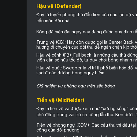
Hậu vệ (Defender)
Đây là tuyến phòng thủ đầu tiên của câu lạc bộ và
cầu môn đội nhà.
Bóng đá hiện đại ngày nay đang được quy định rất n
Trung vệ (CB): Hay còn được gọi là Center Back và 
hướng di chuyển của đối thủ để ngăn chặn kịp thờ
Hậu vệ cánh (FB): Full back là những cầu thủ đứng 
viên cần sở hữu tốc độ, tư duy chơi bóng nhanh nh
Hậu vệ quét: Sweeper là vị trí ít phổ biến hơn đố
sạch” các đường bóng nguy hiểm.
Giữ nhiệm vụ phòng ngự trên sân bóng
Tiền vệ (Midfielder)
Đây là tiền vệ và được xem như “xương sống” của 
chủ động trong vai trò cả công lẫn thủ. Bên dưới l
Tiền vệ phòng ngự (CDM): Các cầu thủ thi đấu tạ
công của đối phương.