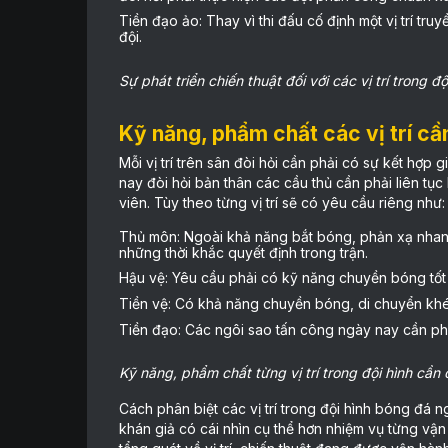
Tiền đạo ảo: Thay vì thi đấu cố định một vị trí tr
đội.
Sự phát triển chiến thuật đối với các vị trí trong đ
Kỹ năng, phẩm chất các vị trí cần
Mỗi vị trí trên sân đòi hỏi cần phải có sự kết hợp
nay đòi hỏi bản thân các cầu thủ cần phải liên tụ
viên. Tùy theo từng vị trí sẽ có yêu cầu riêng như:
Thủ môn: Ngoài khả năng bắt bóng, phản xạ nhanh 
những thời khắc quyết định trong trận.
Hậu vệ: Yêu cầu phải có kỹ năng chuyền bóng tốt 
Tiền vệ: Có khả năng chuyền bóng, di chuyển khéo 
Tiền đạo: Các ngôi sao tấn công ngày nay cần phải
Kỹ năng, phẩm chất từng vị trí trong đội hình cần 
Cách phân biệt các vị trí trong đội hình bóng đá 
khán giả có cái nhìn cụ thể hơn nhiệm vụ từng vận