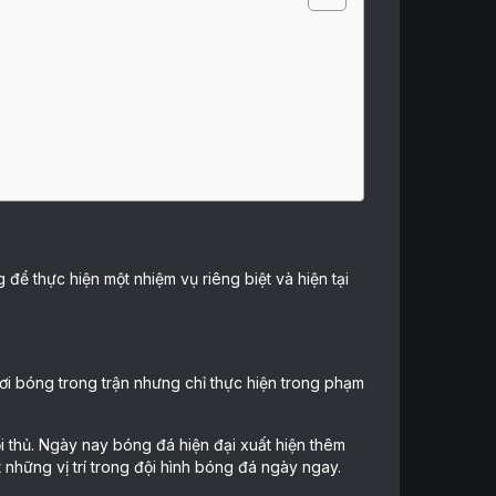
để thực hiện một nhiệm vụ riêng biệt và hiện tại
ơi bóng trong trận nhưng chỉ thực hiện trong phạm
i thủ. Ngày nay bóng đá hiện đại xuất hiện thêm
những vị trí trong đội hình bóng đá ngày ngay.