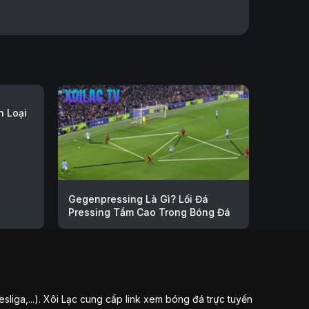
n Loại
Gegenpressing Là Gì? Lối Đá
Pressing Tầm Cao Trong Bóng Đá
sliga,...). Xôi Lạc cung cấp link xem bóng đá trực tuyến