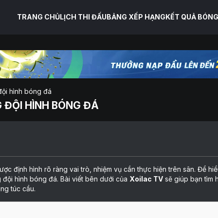
TRANG CHỦ
LỊCH THI ĐẤU
BẢNG XẾP HẠNG
KẾT QUẢ BÓNG
 đội hình bóng đá
G ĐỘI HÌNH BÓNG ĐÁ
ợc định hình rõ ràng vai trò, nhiệm vụ cần thực hiện trên sân. Để hi
ng đội hình bóng đá. Bài viết bên dưới của
Xoilac TV
sẽ giúp bạn tìm 
àng túc cầu.