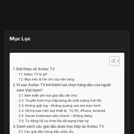
Mục Lục
Table of Contents
Giới thiệu về Xoilac TV
Xoilac TV là gì?
Mục tiêu & tôn chỉ của nền tảng
Vì sao Xoilac TV trở thành lựa chọn hàng đầu của người
xem Việt Nam?
Xem miễn phí mọi giải đấu lớn nhỏ
Truyền hình trực tiếp bóng đá chất lượng Full HD
Không giật lag – Không quảng cáo che màn hình
Hỗ trợ xem trên mọi thiết bị: TV, PC, iPhone, Android
Server livestream siêu nhanh – Không delay
Tự động tối ưu theo tốc độ mạng hiện tại
Danh sách các giải đấu được trực tiếp tại Xoilac TV
Các giải đấu hàng đầu châu Âu