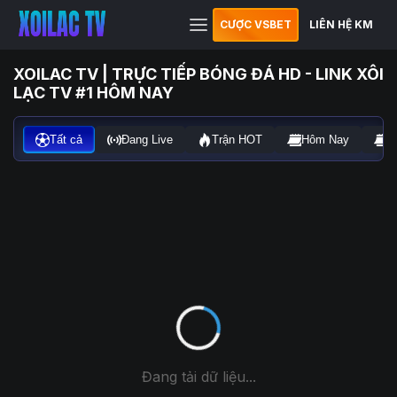
CƯỢC VSBET
LIÊN HỆ KM
XOILAC TV | TRỰC TIẾP BÓNG ĐÁ HD - LINK XÔI
LẠC TV #1 HÔM NAY
Tất cả
Đang Live
Trận HOT
Hôm Nay
N
Đang tải dữ liệu...