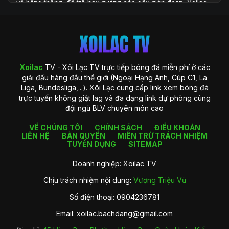
về băng thông, độ trễ hay quảng cáo gây gián đoạn, Xoilac
TV xuất hiện như một giải pháp toàn diện, đáp ứng đầy đủ
những yêu cầu khắt khe của người xem hiện đại. Với hệ
thống công nghệ được đầu tư bài bản và khả năng cung cấp
dữ liệu phong phú, Xoilac TV không chỉ là một website xem
bóng đá, mà còn là một trung tâm thông tin chuyên sâu
dành cho người hâm mộ bóng đá tại Việt Nam.
Xoilac
TV - Xôi Lạc TV trực tiếp bóng đá miễn phí ở các
giải đấu hàng đầu thế giới (Ngoại Hạng Anh, Cúp C1, La
Liga, Bundesliga,...). Xôi Lạc cung cấp link xem bóng đá
trực tuyến không giật lag và đa dạng link dự phòng cùng
đội ngũ BLV chuyên môn cao
VỀ CHÚNG TÔI
CHÍNH SÁCH
ĐIỀU KHOẢN
LIÊN HỆ
BẢN QUYỀN
MIỄN TRỪ TRÁCH NHIỆM
TUYỂN DỤNG
SITEMAP
Doanh nghiệp: Xoilac TV
Chịu trách nhiệm nội dung:
Vương Triệu Vũ
Giới thiệu về Xoilac TV
Số điện thoại: 0904236781
Xoilac TV là gì?
Email:
xoilac.bachdang@gmail.com
Xoilac
TV là một nền tảng trực tiếp bóng đá trực tuyến được