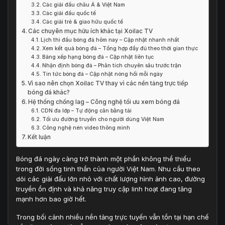
Các giải đấu châu Á & Việt Nam
Các giải đấu quốc tế
Các giải trẻ & giao hữu quốc tế
Các chuyên mục hữu ích khác tại Xoilac TV
Lịch thi đấu bóng đá hôm nay – Cập nhật nhanh nhất
Xem kết quả bóng đá – Tổng hợp đầy đủ theo thời gian thực
Bảng xếp hạng bóng đá – Cập nhật liên tục
Nhận định bóng đá – Phân tích chuyên sâu trước trận
Tin tức bóng đá – Cập nhật nóng hổi mỗi ngày
Vì sao nên chọn Xoilac TV thay vì các nền tảng trực tiếp
bóng đá khác?
Hệ thống chống lag – Công nghệ tối ưu xem bóng đá
CDN đa lớp – Tự động cân bằng tải
Tối ưu đường truyền cho người dùng Việt Nam
Công nghệ nén video thông minh
Kết luận
Bóng đá ngày càng trở thành một phần không thể thiếu
trong đời sống tinh thần của người Việt Nam. Nhu cầu theo
dõi các giải đấu lớn nhỏ với chất lượng hình ảnh cao, đường
truyền ổn định và khả năng truy cập linh hoạt đang tăng
mạnh hơn bao giờ hết.
Trong bối cảnh nhiều nền tảng trực tuyến vẫn tồn tại hạn chế