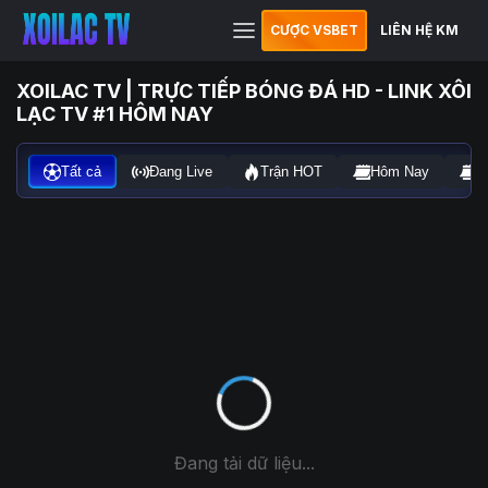
CƯỢC VSBET
LIÊN HỆ KM
XOILAC TV | TRỰC TIẾP BÓNG ĐÁ HD - LINK XÔI
LẠC TV #1 HÔM NAY
Tất cả
Đang Live
Trận HOT
Hôm Nay
N
Đang tải dữ liệu...