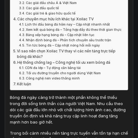
Các giải đấu châu Á & Việt Nam
Các giải đấu quốc tế
Các giải trẻ & giao hữu quốc tế
Các chuyên mục hữu ích khác tại Xoilac TV
Lịch thi đấu bóng đá hôm nay – Cập nhật nhanh nhất
Xem kết quả bóng đá – Tổng hợp đầy đủ theo thời gian thực
Bảng xếp hạng bóng đá – Cập nhật liên tục
Nhận định bóng đá – Phân tích chuyên sâu trước trận
Tin tức bóng đá – Cập nhật nóng hổi mỗi ngày
Vì sao nên chọn Xoilac TV thay vì các nền tảng trực tiếp
bóng đá khác?
Hệ thống chống lag – Công nghệ tối ưu xem bóng đá
CDN đa lớp – Tự động cân bằng tải
Tối ưu đường truyền cho người dùng Việt Nam
Công nghệ nén video thông minh
Kết luận
Bóng đá ngày càng trở thành một phần không thể thiếu
trong đời sống tinh thần của người Việt Nam. Nhu cầu theo
dõi các giải đấu lớn nhỏ với chất lượng hình ảnh cao, đường
truyền ổn định và khả năng truy cập linh hoạt đang tăng
mạnh hơn bao giờ hết.
Trong bối cảnh nhiều nền tảng trực tuyến vẫn tồn tại hạn chế