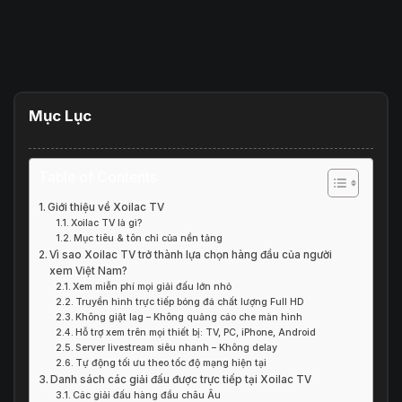
Mục Lục
Table of Contents
Giới thiệu về Xoilac TV
Xoilac TV là gì?
Mục tiêu & tôn chỉ của nền tảng
Vì sao Xoilac TV trở thành lựa chọn hàng đầu của người
xem Việt Nam?
Xem miễn phí mọi giải đấu lớn nhỏ
Truyền hình trực tiếp bóng đá chất lượng Full HD
Không giật lag – Không quảng cáo che màn hình
Hỗ trợ xem trên mọi thiết bị: TV, PC, iPhone, Android
Server livestream siêu nhanh – Không delay
Tự động tối ưu theo tốc độ mạng hiện tại
Danh sách các giải đấu được trực tiếp tại Xoilac TV
Các giải đấu hàng đầu châu Âu