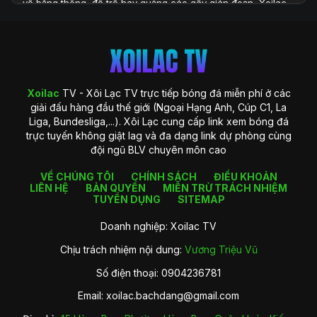
về băng thông, độ trễ hay quảng cáo gây gián đoạn, Xoilac
TV xuất hiện như một giải pháp toàn diện, đáp ứng đầy đủ
những yêu cầu khắt khe của người xem hiện đại. Với hệ
thống công nghệ được đầu tư bài bản và khả năng cung cấp
dữ liệu phong phú, Xoilac TV không chỉ là một website xem
bóng đá, mà còn là một trung tâm thông tin chuyên sâu
dành cho người hâm mộ bóng đá tại Việt Nam.
Xoilac
TV - Xôi Lạc TV trực tiếp bóng đá miễn phí ở các
giải đấu hàng đầu thế giới (Ngoại Hạng Anh, Cúp C1, La
Liga, Bundesliga,...). Xôi Lạc cung cấp link xem bóng đá
trực tuyến không giật lag và đa dạng link dự phòng cùng
đội ngũ BLV chuyên môn cao
VỀ CHÚNG TÔI
CHÍNH SÁCH
ĐIỀU KHOẢN
LIÊN HỆ
BẢN QUYỀN
MIỄN TRỪ TRÁCH NHIỆM
TUYỂN DỤNG
SITEMAP
Doanh nghiệp: Xoilac TV
Chịu trách nhiệm nội dung:
Vương Triệu Vũ
Giới thiệu về Xoilac TV
Số điện thoại: 0904236781
Xoilac TV là gì?
Email:
xoilac.bachdang@gmail.com
Xoilac
TV là một nền tảng trực tiếp bóng đá trực tuyến được