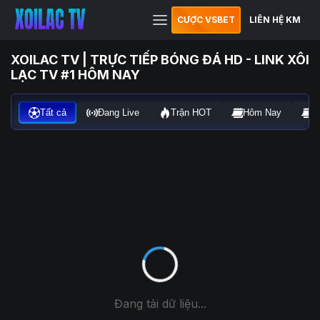
CƯỢC VSBET
LIÊN HỆ KM
XOILAC TV | TRỰC TIẾP BÓNG ĐÁ HD - LINK XÔI
LẠC TV #1 HÔM NAY
Tất cả
Đang Live
Trận HOT
Hôm Nay
N
Đang tải dữ liệu...