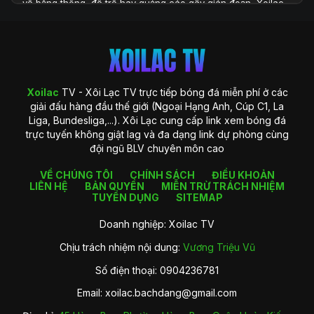
về băng thông, độ trễ hay quảng cáo gây gián đoạn, Xoilac
TV xuất hiện như một giải pháp toàn diện, đáp ứng đầy đủ
những yêu cầu khắt khe của người xem hiện đại. Với hệ
thống công nghệ được đầu tư bài bản và khả năng cung cấp
dữ liệu phong phú, Xoilac TV không chỉ là một website xem
bóng đá, mà còn là một trung tâm thông tin chuyên sâu
dành cho người hâm mộ bóng đá tại Việt Nam.
Xoilac
TV - Xôi Lạc TV trực tiếp bóng đá miễn phí ở các
giải đấu hàng đầu thế giới (Ngoại Hạng Anh, Cúp C1, La
Liga, Bundesliga,...). Xôi Lạc cung cấp link xem bóng đá
trực tuyến không giật lag và đa dạng link dự phòng cùng
đội ngũ BLV chuyên môn cao
VỀ CHÚNG TÔI
CHÍNH SÁCH
ĐIỀU KHOẢN
LIÊN HỆ
BẢN QUYỀN
MIỄN TRỪ TRÁCH NHIỆM
TUYỂN DỤNG
SITEMAP
Doanh nghiệp: Xoilac TV
Chịu trách nhiệm nội dung:
Vương Triệu Vũ
Giới thiệu về Xoilac TV
Số điện thoại: 0904236781
Xoilac TV là gì?
Email:
xoilac.bachdang@gmail.com
Xoilac
TV là một nền tảng trực tiếp bóng đá trực tuyến được