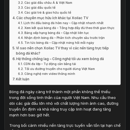
Các giải đấu châu Á & Việt Nam
Các giải đấu quốc tế
Các giải trẻ & giao hữu quốc tế
Các chuyên mục hữu ích khác tại Xoilac TV
Lịch thi đấu bóng đá hôm nay – Cập nhật nhanh nhất
Xem kết quả bóng đá – Tổng hợp đầy đủ theo thời gian thực
Bảng xếp hạng bóng đá – Cập nhật liên tục
Nhận định bóng đá – Phân tích chuyên sâu trước trận
Tin tức bóng đá – Cập nhật nóng hổi mỗi ngày
Vì sao nên chọn Xoilac TV thay vì các nền tảng trực tiếp
bóng đá khác?
Hệ thống chống lag – Công nghệ tối ưu xem bóng đá
CDN đa lớp – Tự động cân bằng tải
Tối ưu đường truyền cho người dùng Việt Nam
Công nghệ nén video thông minh
Kết luận
Bóng đá ngày càng trở thành một phần không thể thiếu
trong đời sống tinh thần của người Việt Nam. Nhu cầu theo
dõi các giải đấu lớn nhỏ với chất lượng hình ảnh cao, đường
truyền ổn định và khả năng truy cập linh hoạt đang tăng
mạnh hơn bao giờ hết.
Trong bối cảnh nhiều nền tảng trực tuyến vẫn tồn tại hạn chế