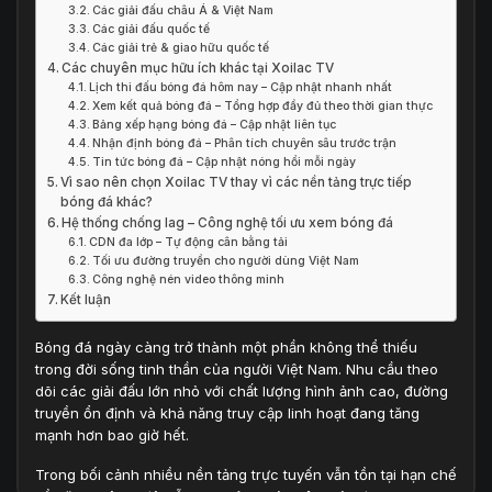
Các giải đấu châu Á & Việt Nam
Các giải đấu quốc tế
Các giải trẻ & giao hữu quốc tế
Các chuyên mục hữu ích khác tại Xoilac TV
Lịch thi đấu bóng đá hôm nay – Cập nhật nhanh nhất
Xem kết quả bóng đá – Tổng hợp đầy đủ theo thời gian thực
Bảng xếp hạng bóng đá – Cập nhật liên tục
Nhận định bóng đá – Phân tích chuyên sâu trước trận
Tin tức bóng đá – Cập nhật nóng hổi mỗi ngày
Vì sao nên chọn Xoilac TV thay vì các nền tảng trực tiếp
bóng đá khác?
Hệ thống chống lag – Công nghệ tối ưu xem bóng đá
CDN đa lớp – Tự động cân bằng tải
Tối ưu đường truyền cho người dùng Việt Nam
Công nghệ nén video thông minh
Kết luận
Bóng đá ngày càng trở thành một phần không thể thiếu
trong đời sống tinh thần của người Việt Nam. Nhu cầu theo
dõi các giải đấu lớn nhỏ với chất lượng hình ảnh cao, đường
truyền ổn định và khả năng truy cập linh hoạt đang tăng
mạnh hơn bao giờ hết.
Trong bối cảnh nhiều nền tảng trực tuyến vẫn tồn tại hạn chế