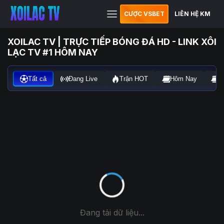
CƯỢC VSBET
LIÊN HỆ KM
XOILAC TV | TRỰC TIẾP BÓNG ĐÁ HD - LINK XÔI
LẠC TV #1 HÔM NAY
Tất cả
Đang Live
Trận HOT
Hôm Nay
N
Đang tải dữ liệu...