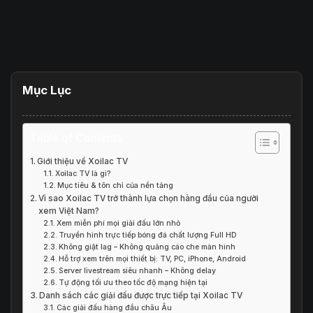
Mục Lục
Table of Contents
Giới thiệu về Xoilac TV
Xoilac TV là gì?
Mục tiêu & tôn chỉ của nền tảng
Vì sao Xoilac TV trở thành lựa chọn hàng đầu của người
xem Việt Nam?
Xem miễn phí mọi giải đấu lớn nhỏ
Truyền hình trực tiếp bóng đá chất lượng Full HD
Không giật lag – Không quảng cáo che màn hình
Hỗ trợ xem trên mọi thiết bị: TV, PC, iPhone, Android
Server livestream siêu nhanh – Không delay
Tự động tối ưu theo tốc độ mạng hiện tại
Danh sách các giải đấu được trực tiếp tại Xoilac TV
Các giải đấu hàng đầu châu Âu