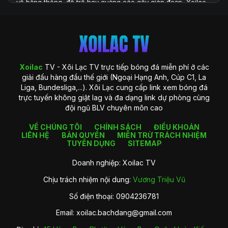
về băng thông, độ trễ hay quảng cáo gây gián đoạn, Xoilac
TV xuất hiện như một giải pháp toàn diện, đáp ứng đầy đủ
những yêu cầu khắt khe của người xem hiện đại. Với hệ
thống công nghệ được đầu tư bài bản và khả năng cung cấp
dữ liệu phong phú, Xoilac TV không chỉ là một website xem
bóng đá, mà còn là một trung tâm thông tin chuyên sâu
dành cho người hâm mộ bóng đá tại Việt Nam.
Xoilac
TV - Xôi Lạc TV trực tiếp bóng đá miễn phí ở các
giải đấu hàng đầu thế giới (Ngoại Hạng Anh, Cúp C1, La
Liga, Bundesliga,...). Xôi Lạc cung cấp link xem bóng đá
trực tuyến không giật lag và đa dạng link dự phòng cùng
đội ngũ BLV chuyên môn cao
VỀ CHÚNG TÔI
CHÍNH SÁCH
ĐIỀU KHOẢN
LIÊN HỆ
BẢN QUYỀN
MIỄN TRỪ TRÁCH NHIỆM
TUYỂN DỤNG
SITEMAP
Doanh nghiệp: Xoilac TV
Chịu trách nhiệm nội dung:
Vương Triệu Vũ
Giới thiệu về Xoilac TV
Số điện thoại: 0904236781
Xoilac TV là gì?
Email:
xoilac.bachdang@gmail.com
Xoilac
TV là một nền tảng trực tiếp bóng đá trực tuyến được